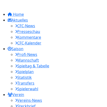
Home
Aktuelles
CFC-News
Presseschau
Kommentare
CFC-Kalender
Saison
Profi-News
Mannschaft
Spieltag & Tabelle
Spielplan
Statistik
Transfers
Spielerwahl
Verein
Vereins-News
Steckbrief