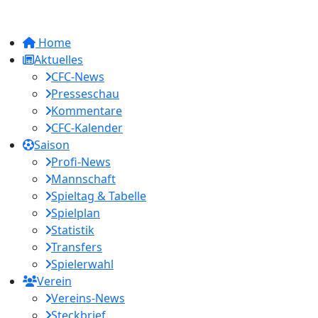
Home
Aktuelles
CFC-News
Presseschau
Kommentare
CFC-Kalender
Saison
Profi-News
Mannschaft
Spieltag & Tabelle
Spielplan
Statistik
Transfers
Spielerwahl
Verein
Vereins-News
Steckbrief