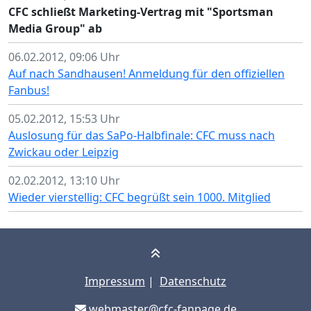
CFC schließt Marketing-Vertrag mit "Sportsman
Media Group" ab
06.02.2012, 09:06 Uhr
Auf nach Sandhausen! Anmeldung für den offiziellen
Fanbus!
05.02.2012, 15:53 Uhr
Auslosung für das SaPo-Halbfinale: CFC muss nach
Zwickau oder Leipzig
02.02.2012, 13:10 Uhr
Wieder vierstellig: CFC begrüßt sein 1000. Mitglied
Impressum
|
Datenschutz
webmaster@cfc-fanpage.de