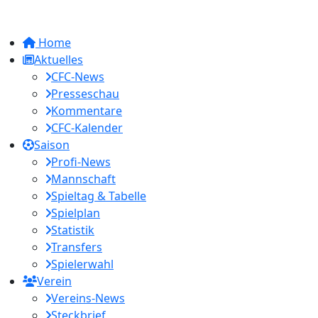
Home
Aktuelles
CFC-News
Presseschau
Kommentare
CFC-Kalender
Saison
Profi-News
Mannschaft
Spieltag & Tabelle
Spielplan
Statistik
Transfers
Spielerwahl
Verein
Vereins-News
Steckbrief