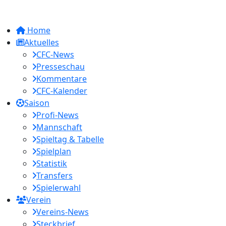
Home
Aktuelles
CFC-News
Presseschau
Kommentare
CFC-Kalender
Saison
Profi-News
Mannschaft
Spieltag & Tabelle
Spielplan
Statistik
Transfers
Spielerwahl
Verein
Vereins-News
Steckbrief