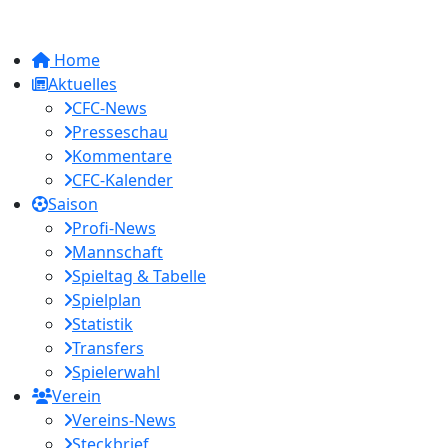
Home
Aktuelles
CFC-News
Presseschau
Kommentare
CFC-Kalender
Saison
Profi-News
Mannschaft
Spieltag & Tabelle
Spielplan
Statistik
Transfers
Spielerwahl
Verein
Vereins-News
Steckbrief