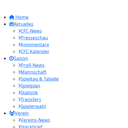
Home
Aktuelles
CFC-News
Presseschau
Kommentare
CFC-Kalender
Saison
Profi-News
Mannschaft
Spieltag & Tabelle
Spielplan
Statistik
Transfers
Spielerwahl
Verein
Vereins-News
Steckbrief