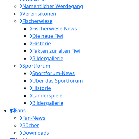
Namentlicher Werdegang
Vereinsikonen
Fischerwiese
Fischerwiese-News
Die neue Fiwi
Historie
Fakten zur alten Fiwi
Bildergallerie
Sportforum
Sportforum-News
Über das Sportforum
Historie
Länderspiele
Bildergallerie
Fans
Fan-News
Bücher
Downloads