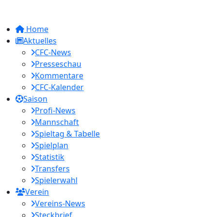
Home
Aktuelles
CFC-News
Presseschau
Kommentare
CFC-Kalender
Saison
Profi-News
Mannschaft
Spieltag & Tabelle
Spielplan
Statistik
Transfers
Spielerwahl
Verein
Vereins-News
Steckbrief