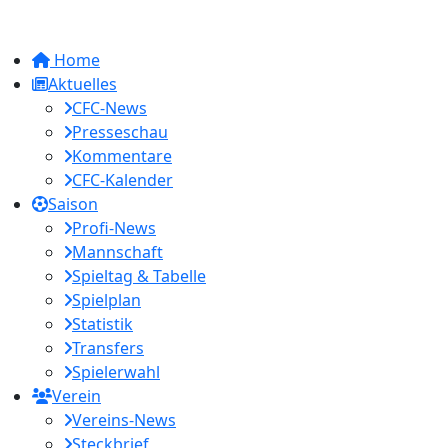
Home
Aktuelles
CFC-News
Presseschau
Kommentare
CFC-Kalender
Saison
Profi-News
Mannschaft
Spieltag & Tabelle
Spielplan
Statistik
Transfers
Spielerwahl
Verein
Vereins-News
Steckbrief