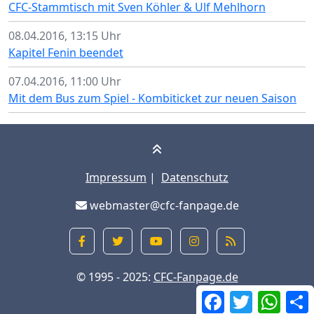
CFC-Stammtisch mit Sven Köhler & Ulf Mehlhorn
08.04.2016, 13:15 Uhr
Kapitel Fenin beendet
07.04.2016, 11:00 Uhr
Mit dem Bus zum Spiel - Kombiticket zur neuen Saison
Impressum
|
Datenschutz
webmaster@cfc-fanpage.de
© 1995 - 2025:
CFC-Fanpage.de
Facebook
Twitter
What