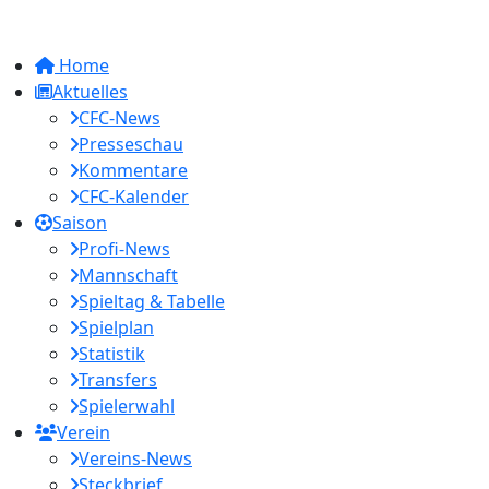
Home
Aktuelles
CFC-News
Presseschau
Kommentare
CFC-Kalender
Saison
Profi-News
Mannschaft
Spieltag & Tabelle
Spielplan
Statistik
Transfers
Spielerwahl
Verein
Vereins-News
Steckbrief