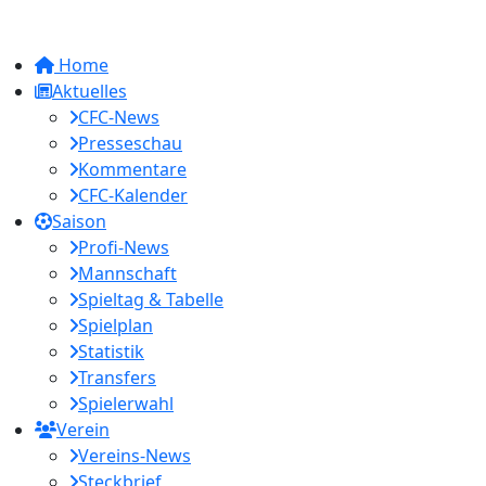
Home
Aktuelles
CFC-News
Presseschau
Kommentare
CFC-Kalender
Saison
Profi-News
Mannschaft
Spieltag & Tabelle
Spielplan
Statistik
Transfers
Spielerwahl
Verein
Vereins-News
Steckbrief