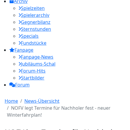
Archiv
Spielzeiten
Spielerarchiv
Gegnerbilanz
Sternstunden
Specials
Fundstücke
Fanpage
Fanpage-News
Jubiläums-Schal
Forum-Hits
Startbilder
Forum
Home
News-Übersicht
NOFV legt Termine für Nachholer fest - neuer
Winterfahrplan!