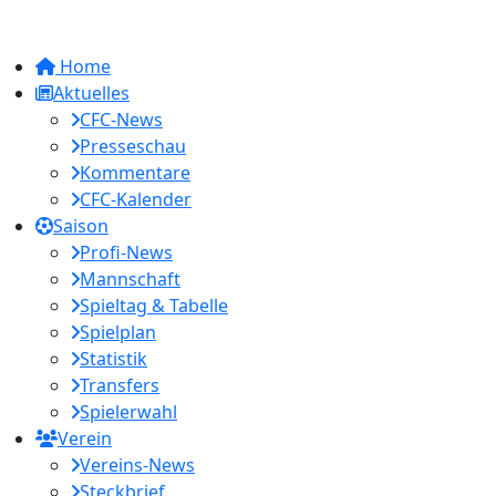
Home
Aktuelles
CFC-News
Presseschau
Kommentare
CFC-Kalender
Saison
Profi-News
Mannschaft
Spieltag & Tabelle
Spielplan
Statistik
Transfers
Spielerwahl
Verein
Vereins-News
Steckbrief