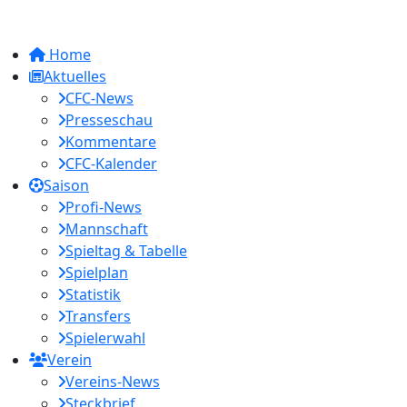
Home
Aktuelles
CFC-News
Presseschau
Kommentare
CFC-Kalender
Saison
Profi-News
Mannschaft
Spieltag & Tabelle
Spielplan
Statistik
Transfers
Spielerwahl
Verein
Vereins-News
Steckbrief