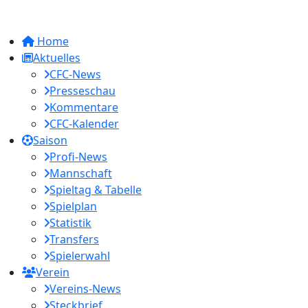
Home
Aktuelles
CFC-News
Presseschau
Kommentare
CFC-Kalender
Saison
Profi-News
Mannschaft
Spieltag & Tabelle
Spielplan
Statistik
Transfers
Spielerwahl
Verein
Vereins-News
Steckbrief