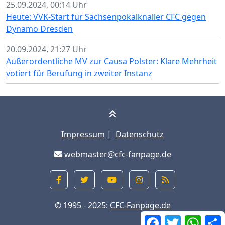
25.09.2024, 00:14 Uhr
Heute: VVK-Start für Sachsenpokalknaller CFC gegen
Dynamo Dresden
20.09.2024, 21:27 Uhr
Außerordentliche MV zur Causa Polster: Klare Mehrheit
votiert für Berufung in zweiter Instanz
Impressum
|
Datenschutz
webmaster@cfc-fanpage.de
© 1995 - 2025:
CFC-Fanpage.de
Facebook
Twitter
What