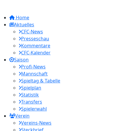
Home
Aktuelles
CFC-News
Presseschau
Kommentare
CFC-Kalender
Saison
Profi-News
Mannschaft
Spieltag & Tabelle
Spielplan
Statistik
Transfers
Spielerwahl
Verein
Vereins-News
Steckbrief