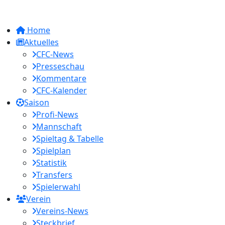
Home
Aktuelles
CFC-News
Presseschau
Kommentare
CFC-Kalender
Saison
Profi-News
Mannschaft
Spieltag & Tabelle
Spielplan
Statistik
Transfers
Spielerwahl
Verein
Vereins-News
Steckbrief