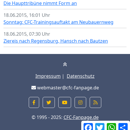
Die Haupttribüne nimmt Form an
18.06.2015, 16:01 Uhr
Sonntag: CFC-Trainingsauftakt am Neubauernweg
18.06.2015, 07:30 Uhr
Ziereis nach Regensburg, Hansch nach Bautzen
Impressum
|
Datenschutz
webmaster@cfc-fanpage.de
© 1995 - 2025:
CFC-Fanpage.de
Facebook
Twitter
What