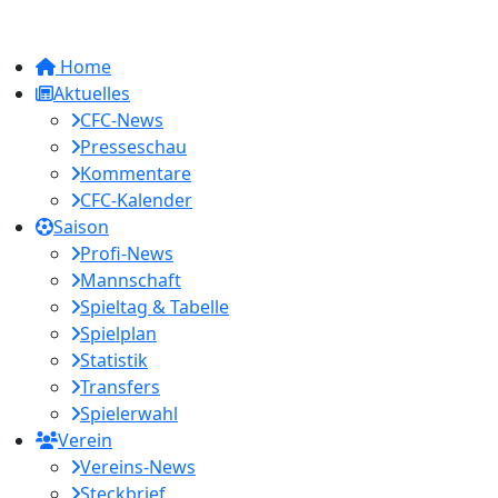
Home
Aktuelles
CFC-News
Presseschau
Kommentare
CFC-Kalender
Saison
Profi-News
Mannschaft
Spieltag & Tabelle
Spielplan
Statistik
Transfers
Spielerwahl
Verein
Vereins-News
Steckbrief