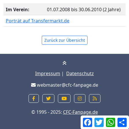
Im Verein:
01.07.2008 bis 30.06.2010 (2 Jahre)
Porträt auf Transfermarkt.de
Zurück zur Übersicht
Impressum
|
Datenschutz
webmaster@cfc-fanpage.de
© 1995 - 2025:
CFC-Fanpage.de
Facebook
Twitter
What