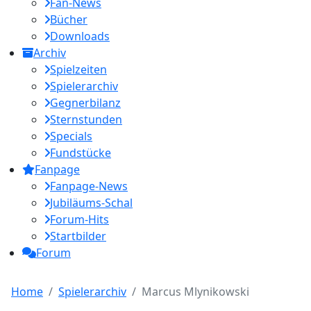
Fan-News
Bücher
Downloads
Archiv
Spielzeiten
Spielerarchiv
Gegnerbilanz
Sternstunden
Specials
Fundstücke
Fanpage
Fanpage-News
Jubiläums-Schal
Forum-Hits
Startbilder
Forum
Home
Spielerarchiv
Marcus Mlynikowski