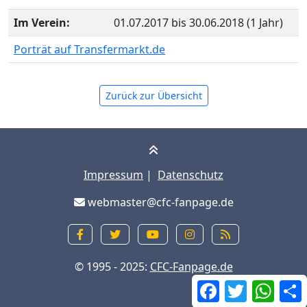
Im Verein:
01.07.2017 bis 30.06.2018 (1 Jahr)
Porträt auf Transfermarkt.de
Zurück zur Übersicht
Impressum
|
Datenschutz
webmaster@cfc-fanpage.de
© 1995 - 2025:
CFC-Fanpage.de
Facebook
Twitter
What