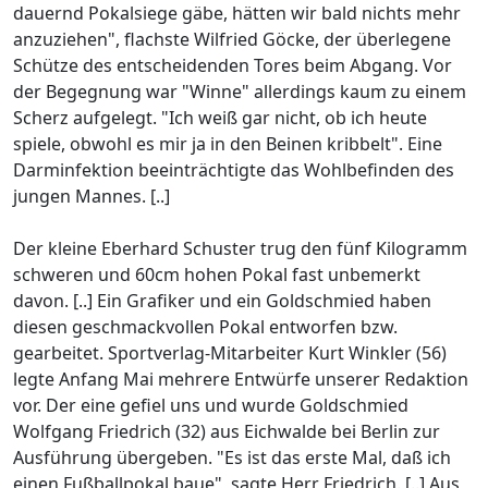
dauernd Pokalsiege gäbe, hätten wir bald nichts mehr
anzuziehen", flachste Wilfried Göcke, der überlegene
Schütze des entscheidenden Tores beim Abgang. Vor
der Begegnung war "Winne" allerdings kaum zu einem
Scherz aufgelegt. "Ich weiß gar nicht, ob ich heute
spiele, obwohl es mir ja in den Beinen kribbelt". Eine
Darminfektion beeinträchtigte das Wohlbefinden des
jungen Mannes. [..]
Der kleine Eberhard Schuster trug den fünf Kilogramm
schweren und 60cm hohen Pokal fast unbemerkt
davon. [..] Ein Grafiker und ein Goldschmied haben
diesen geschmackvollen Pokal entworfen bzw.
gearbeitet. Sportverlag-Mitarbeiter Kurt Winkler (56)
legte Anfang Mai mehrere Entwürfe unserer Redaktion
vor. Der eine gefiel uns und wurde Goldschmied
Wolfgang Friedrich (32) aus Eichwalde bei Berlin zur
Ausführung übergeben. "Es ist das erste Mal, daß ich
einen Fußballpokal baue", sagte Herr Friedrich. [..] Aus