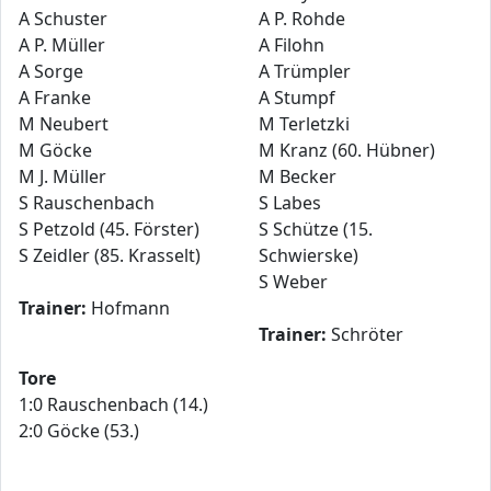
A Schuster
A P. Rohde
A P. Müller
A Filohn
A Sorge
A Trümpler
A Franke
A Stumpf
M Neubert
M Terletzki
M Göcke
M Kranz (60. Hübner)
M J. Müller
M Becker
S Rauschenbach
S Labes
S Petzold (45. Förster)
S Schütze (15.
S Zeidler (85. Krasselt)
Schwierske)
S Weber
Trainer:
Hofmann
Trainer:
Schröter
Tore
1:0 Rauschenbach (14.)
2:0 Göcke (53.)