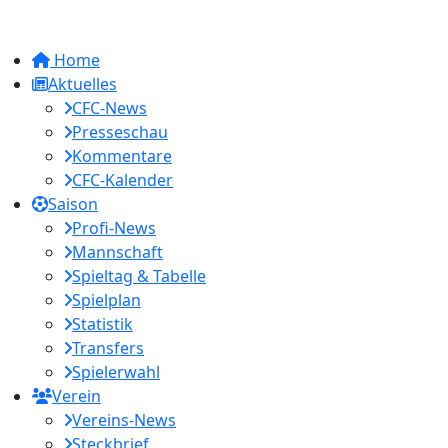
Home
Aktuelles
CFC-News
Presseschau
Kommentare
CFC-Kalender
Saison
Profi-News
Mannschaft
Spieltag & Tabelle
Spielplan
Statistik
Transfers
Spielerwahl
Verein
Vereins-News
Steckbrief