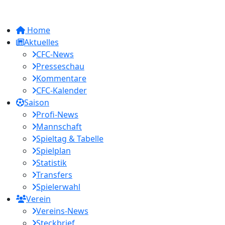
Home
Aktuelles
CFC-News
Presseschau
Kommentare
CFC-Kalender
Saison
Profi-News
Mannschaft
Spieltag & Tabelle
Spielplan
Statistik
Transfers
Spielerwahl
Verein
Vereins-News
Steckbrief