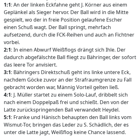
1:1
: An der linken Eckfahne geht J. Körner aus einem
Geplänkel als Sieger hervor. Der Ball wird in die Mitte
gespielt, wo der in freie Position gelaufene Escher
einen Schuß wagt. Der Ball springt, mehrfach
aufsetzend, durch die FCK-Reihen und auch an Fichtner
vorbei.
2:1
: In einen Abwurf Weißflogs drängt sich Ihle. Der
dadurch abgefälschte Ball fliegt zu Bähringer, der sofort
das leere Tor anvisiert.
3:1
: Bähringers Direktschuß geht ins linke untere Eck,
nachdem Göcke zuvor an der Strafraumgrenze zu Fall
gebracht worden war, Männig Vorteil gelten ließ.
4:1
: J. Müller startet zu einem Solo-Lauf, dribbelt sich
nach einem Doppelpaß frei und schießt. Den von der
Latte zurückspringenden Ball verwandelt Heydel.
5:1
: Franke und Hänisch behaupten den Ball links vom
Wismut-Tor, bringen das Leder zu S. Schädlich, der es
unter die Latte jagt, Weißflog keine Chance lassend.