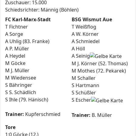
Zuschauer: 15.000
Schiedsrichter: Männig (Böhlen)
FC Karl-Marx-Stadt
BSG Wismut Aue
T Fichtner
T Weißflog
A Sorge
A W. Körner
A Uhlig (83. Franke)
A Schmiedel
A P. Müller
A Höll
A Heydel
A Seinig
M Göcke
M J. Körner (52. Thomas)
M J. Müller
M Mothes (72. Pekarek)
M Wiedensee
M Schaller
S Bähringer
S Hartmann
S S. Schädlich
S Schüßler
S Ihle (79. Hänisch)
S Escher
Trainer:
Kupferschmied
Trainer:
B. Müller
Tore
1:0 Göcke (12.)