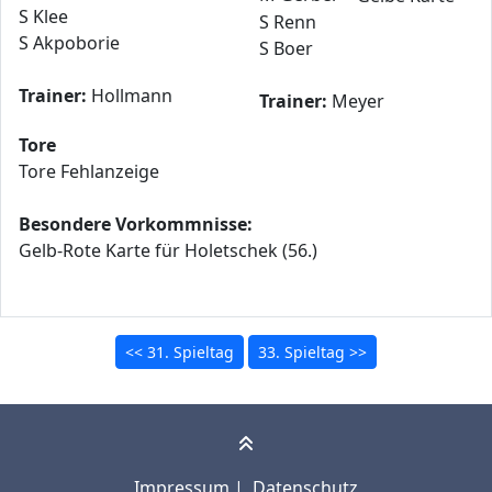
S Klee
S Renn
S Akpoborie
S Boer
Trainer:
Hollmann
Trainer:
Meyer
Tore
Tore Fehlanzeige
Besondere Vorkommnisse:
Gelb-Rote Karte für Holetschek (56.)
<< 31. Spieltag
33. Spieltag >>
Impressum
|
Datenschutz