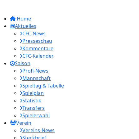
Home
Aktuelles
CFC-News
Presseschau
Kommentare
CFC-Kalender
Saison
Profi-News
Mannschaft
Spieltag & Tabelle
Spielplan
Statistik
Transfers
Spielerwahl
Verein
Vereins-News
Steckbrief