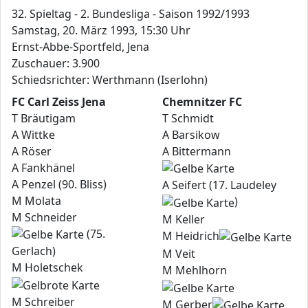
32. Spieltag - 2. Bundesliga - Saison 1992/1993
Samstag, 20. März 1993, 15:30 Uhr
Ernst-Abbe-Sportfeld, Jena
Zuschauer: 3.900
Schiedsrichter: Werthmann (Iserlohn)
FC Carl Zeiss Jena
Chemnitzer FC
T Bräutigam
T Schmidt
A Wittke
A Barsikow
A Röser
A Bittermann
A Fankhänel
A Penzel (90. Bliss)
A Seifert (17. Laudeley
M Molata
)
M Schneider
M Keller
(75.
M Heidrich
Gerlach)
M Veit
M Holetschek
M Mehlhorn
M Schreiber
M Gerber