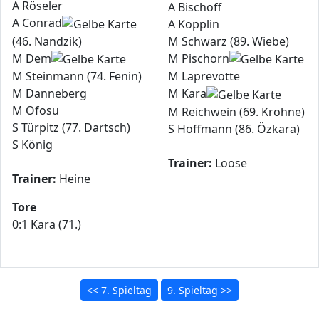
A Röseler
A Bischoff
A Conrad
A Kopplin
(46. Nandzik)
M Schwarz (89. Wiebe)
M Dem
M Pischorn
M Steinmann (74. Fenin)
M Laprevotte
M Danneberg
M Kara
M Ofosu
M Reichwein (69. Krohne)
S Türpitz (77. Dartsch)
S Hoffmann (86. Özkara)
S König
Trainer:
Loose
Trainer:
Heine
Tore
0:1 Kara (71.)
<< 7. Spieltag
9. Spieltag >>