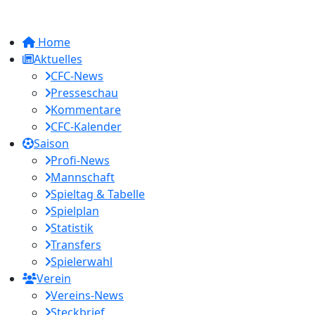
Home
Aktuelles
CFC-News
Presseschau
Kommentare
CFC-Kalender
Saison
Profi-News
Mannschaft
Spieltag & Tabelle
Spielplan
Statistik
Transfers
Spielerwahl
Verein
Vereins-News
Steckbrief