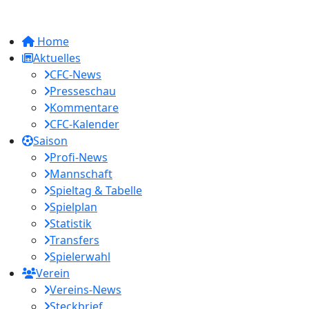
Home
Aktuelles
CFC-News
Presseschau
Kommentare
CFC-Kalender
Saison
Profi-News
Mannschaft
Spieltag & Tabelle
Spielplan
Statistik
Transfers
Spielerwahl
Verein
Vereins-News
Steckbrief