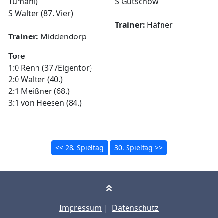
Tumani)
S Gütschow
S Walter (87. Vier)
Trainer:
Häfner
Trainer:
Middendorp
Tore
1:0 Renn (37./Eigentor)
2:0 Walter (40.)
2:1 Meißner (68.)
3:1 von Heesen (84.)
<< 28. Spieltag
30. Spieltag >>
Impressum
|
Datenschutz