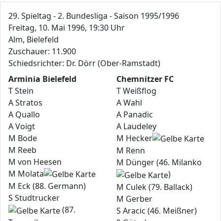
29. Spieltag - 2. Bundesliga - Saison 1995/1996
Freitag, 10. Mai 1996, 19:30 Uhr
Alm, Bielefeld
Zuschauer: 11.900
Schiedsrichter: Dr. Dörr (Ober-Ramstadt)
Arminia Bielefeld
Chemnitzer FC
T Stein
T Weißflog
A Stratos
A Wahl
A Quallo
A Panadic
A Voigt
A Laudeley
M Bode
M Hecker
M Reeb
M Renn
M von Heesen
M Dünger (46. Milanko
M Molata
)
M Eck (88. Germann)
M Culek (79. Ballack)
S Studtrucker
M Gerber
(87.
S Aracic (46. Meißner)