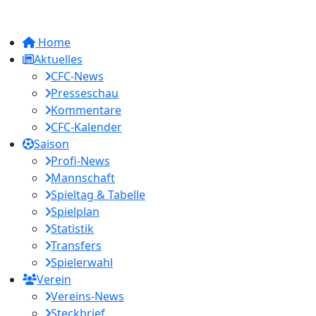
Home
Aktuelles
CFC-News
Presseschau
Kommentare
CFC-Kalender
Saison
Profi-News
Mannschaft
Spieltag & Tabelle
Spielplan
Statistik
Transfers
Spielerwahl
Verein
Vereins-News
Steckbrief