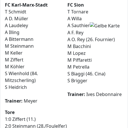
FC Karl-Marx-Stadt
FC Sion
T Schmidt
T Tornare
A D. Müller
A Willa
A Laudeley
A Sauthier
A Illing
A F. Rey
A Bittermann
A O. Rey (26. Fournier)
M Steinmann
M Bacchini
M Keller
M Lopez
M Ziffert
M Piffaretti
M Köhler
M Petrella
S Wienhold (84.
S Biaggi (46. Cina)
Mitzscherling)
S Brigger
S Heidrich
Trainer:
Ives Debonnaire
Trainer:
Meyer
Tore
1:0 Ziffert (11.)
2:0 Steinmann (28./Foulelfer)