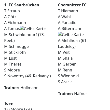
1. FC Saarbrücken
Chemnitzer FC
T Straub
T Hiemann
A Götz
A Wahl
A Eichmann
A Panadic
A Tomas
A Bittermann
M Schwinkendorf (73.
Reeb)
A Mehlhorn (61.
M Schmugge
Laudeley)
M Stickroth
M Veit
M Lust
M Shala
M Theres
M Gerber
S Moore
M Renn
S Nowotny (46. Radvanyi)
S Wienhold
S Aracic
Trainer:
Hollmann
Trainer:
Häfner
Tore
1:0 Moore (79.)