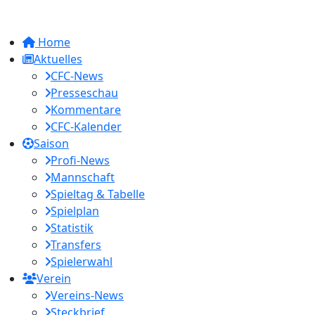
Home
Aktuelles
CFC-News
Presseschau
Kommentare
CFC-Kalender
Saison
Profi-News
Mannschaft
Spieltag & Tabelle
Spielplan
Statistik
Transfers
Spielerwahl
Verein
Vereins-News
Steckbrief