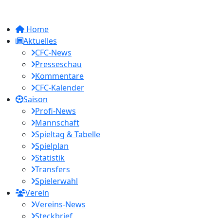
Home
Aktuelles
CFC-News
Presseschau
Kommentare
CFC-Kalender
Saison
Profi-News
Mannschaft
Spieltag & Tabelle
Spielplan
Statistik
Transfers
Spielerwahl
Verein
Vereins-News
Steckbrief