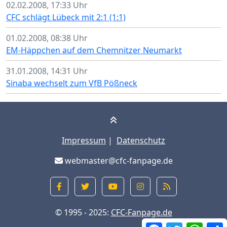
02.02.2008, 17:33 Uhr
CFC schlägt Lübeck mit 2:1 (1:1)
01.02.2008, 08:38 Uhr
EM-Häppchen auf dem Chemnitzer Neumarkt
31.01.2008, 14:31 Uhr
Sinaba wechselt zum VfB Pößneck
Impressum
|
Datenschutz
webmaster@cfc-fanpage.de
© 1995 - 2025:
CFC-Fanpage.de
Facebook
Twitter
What