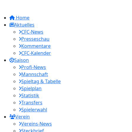
Home
Aktuelles
CFC-News
Presseschau
Kommentare
CFC-Kalender
Saison
Profi-News
Mannschaft
Spieltag & Tabelle
Spielplan
Statistik
Transfers
Spielerwahl
Verein
Vereins-News
Steckbrief