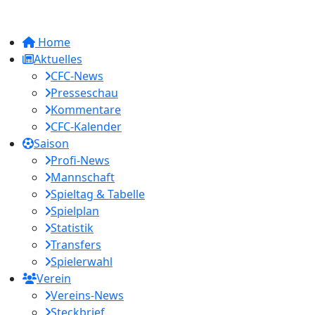
Home
Aktuelles
CFC-News
Presseschau
Kommentare
CFC-Kalender
Saison
Profi-News
Mannschaft
Spieltag & Tabelle
Spielplan
Statistik
Transfers
Spielerwahl
Verein
Vereins-News
Steckbrief