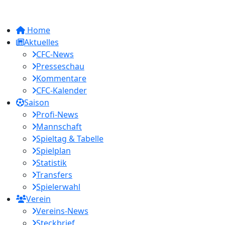
Home
Aktuelles
CFC-News
Presseschau
Kommentare
CFC-Kalender
Saison
Profi-News
Mannschaft
Spieltag & Tabelle
Spielplan
Statistik
Transfers
Spielerwahl
Verein
Vereins-News
Steckbrief