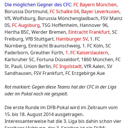
Die möglichen Gegner des CFC:
FC Bayern München
,
Borussia Dortmund,
FC Schalke 04
,
Bayer Leverkusen
,
VfL Wolfsburg, Borussia Mönchengladbach, FSV Mainz
05,
FC Augsburg
, TSG Hoffenheim, Hannover 96,
Hertha BSC, Werder Bremen,
Eintracht Frankfurt
, SC
Freiburg, VfB Stuttgart,
Hamburger SV
, 1. FC
Nürnberg, Eintracht Braunschweig, 1. FC Köln, SC
Paderborn, Greuther Fürth,
1. FC Kaiserslautern
,
Karlsruher SC, Fortuna Düsseldorf, 1860 München, FC
St. Pauli, Union Berlin,
FC Ingolstadt
, VfR Aalen, SV
Sandhausen, FSV Frankfurt, FC Erzgebirge Aue
Rot markiert: Gegen diese Teams hat der CFC in der Liga
oder im Pokal noch nie gespielt.
Die erste Runde im DFB-Pokal wird im Zeitraum vom
15. bis 18. August 2014 ausgetragen.
Interessanterweise hat die 3. Liga bis dahin schon vier