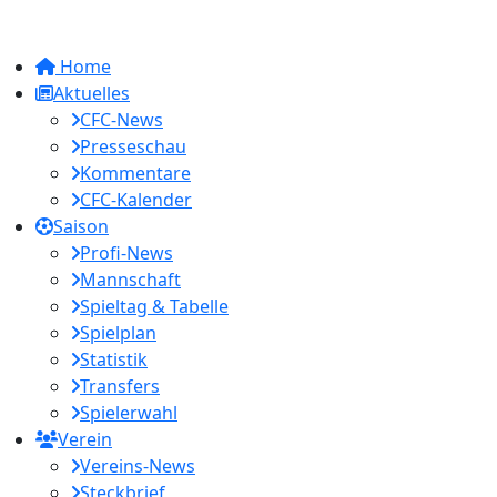
Home
Aktuelles
CFC-News
Presseschau
Kommentare
CFC-Kalender
Saison
Profi-News
Mannschaft
Spieltag & Tabelle
Spielplan
Statistik
Transfers
Spielerwahl
Verein
Vereins-News
Steckbrief