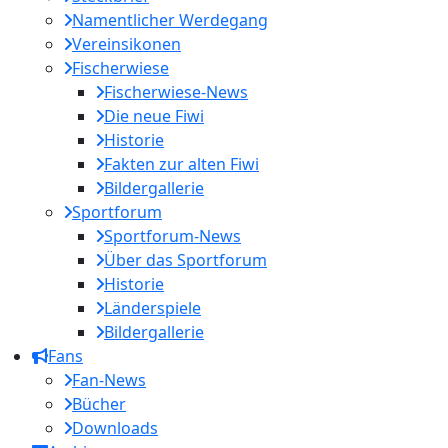
Namentlicher Werdegang
Vereinsikonen
Fischerwiese
Fischerwiese-News
Die neue Fiwi
Historie
Fakten zur alten Fiwi
Bildergallerie
Sportforum
Sportforum-News
Über das Sportforum
Historie
Länderspiele
Bildergallerie
Fans
Fan-News
Bücher
Downloads