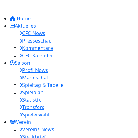
Home
Aktuelles
CFC-News
Presseschau
Kommentare
CFC-Kalender
Saison
Profi-News
Mannschaft
Spieltag & Tabelle
Spielplan
Statistik
Transfers
Spielerwahl
Verein
Vereins-News
Steckbrief