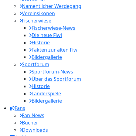
Namentlicher Werdegang
Vereinsikonen
Fischerwiese
Fischerwiese-News
Die neue Fiwi
Historie
Fakten zur alten Fiwi
Bildergallerie
Sportforum
Sportforum-News
Über das Sportforum
Historie
Länderspiele
Bildergallerie
Fans
Fan-News
Bücher
Downloads