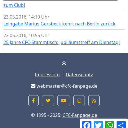
zum Club!
23.05.2016, 14:10 Uhr
Leihgabe Marius Gersbeck kehrt nach Berlin zurück
22.05.2016, 10:55 Uhr
25 Jahre CFC-Stammtisch: Jubiläumstreff am Dienstag!
Impressum
|
Datenschutz
webmaster@cfc-fanpage.de
© 1995 - 2025:
CFC-Fanpage.de
Facebook
Twitter
What