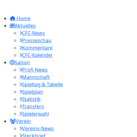
Home
Aktuelles
CFC-News
Presseschau
Kommentare
CFC-Kalender
Saison
Profi-News
Mannschaft
Spieltag & Tabelle
Spielplan
Statistik
Transfers
Spielerwahl
Verein
Vereins-News
Steckbrief