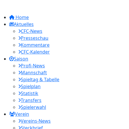
Home
Aktuelles
CFC-News
Presseschau
Kommentare
CFC-Kalender
Saison
Profi-News
Mannschaft
Spieltag & Tabelle
Spielplan
Statistik
Transfers
Spielerwahl
Verein
Vereins-News
Steckbrief