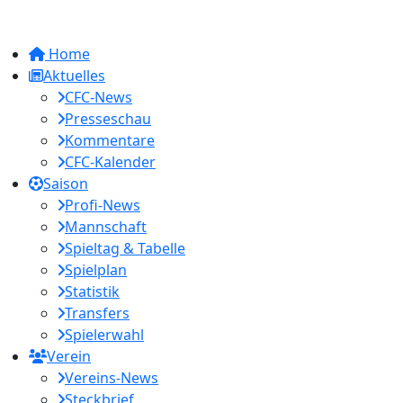
Home
Aktuelles
CFC-News
Presseschau
Kommentare
CFC-Kalender
Saison
Profi-News
Mannschaft
Spieltag & Tabelle
Spielplan
Statistik
Transfers
Spielerwahl
Verein
Vereins-News
Steckbrief