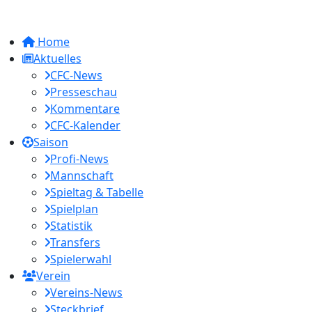
Home
Aktuelles
CFC-News
Presseschau
Kommentare
CFC-Kalender
Saison
Profi-News
Mannschaft
Spieltag & Tabelle
Spielplan
Statistik
Transfers
Spielerwahl
Verein
Vereins-News
Steckbrief