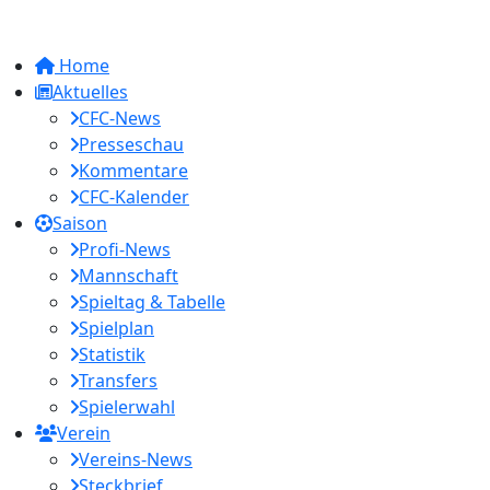
Home
Aktuelles
CFC-News
Presseschau
Kommentare
CFC-Kalender
Saison
Profi-News
Mannschaft
Spieltag & Tabelle
Spielplan
Statistik
Transfers
Spielerwahl
Verein
Vereins-News
Steckbrief