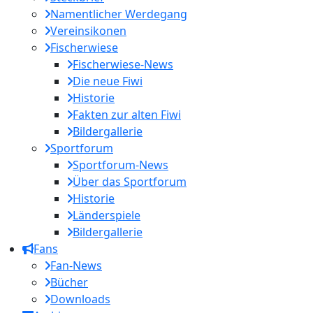
Namentlicher Werdegang
Vereinsikonen
Fischerwiese
Fischerwiese-News
Die neue Fiwi
Historie
Fakten zur alten Fiwi
Bildergallerie
Sportforum
Sportforum-News
Über das Sportforum
Historie
Länderspiele
Bildergallerie
Fans
Fan-News
Bücher
Downloads