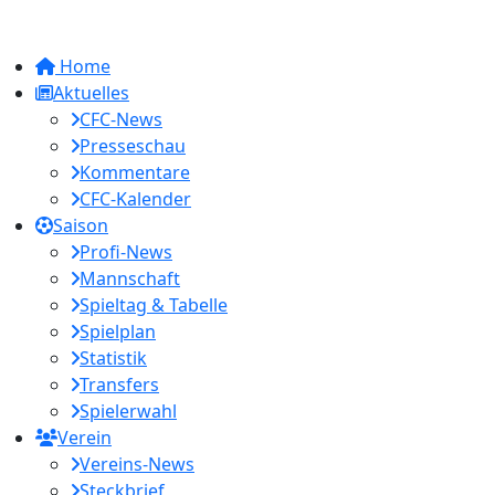
Home
Aktuelles
CFC-News
Presseschau
Kommentare
CFC-Kalender
Saison
Profi-News
Mannschaft
Spieltag & Tabelle
Spielplan
Statistik
Transfers
Spielerwahl
Verein
Vereins-News
Steckbrief