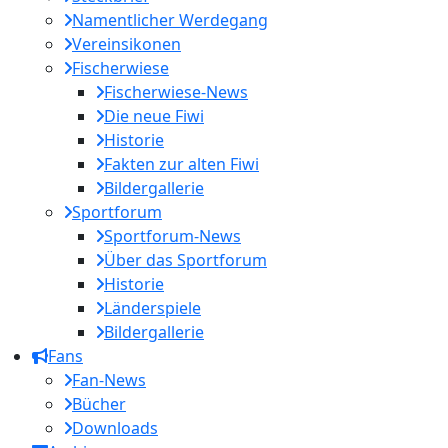
Namentlicher Werdegang
Vereinsikonen
Fischerwiese
Fischerwiese-News
Die neue Fiwi
Historie
Fakten zur alten Fiwi
Bildergallerie
Sportforum
Sportforum-News
Über das Sportforum
Historie
Länderspiele
Bildergallerie
Fans
Fan-News
Bücher
Downloads