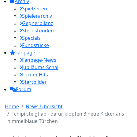
Archiv
Spielzeiten
Spielerarchiv
Gegnerbilanz
Sternstunden
Specials
Fundstücke
Fanpage
Fanpage-News
Jubiläums-Schal
Forum-Hits
Startbilder
Forum
Home
News-Übersicht
Tchipi steigt ab - dafür klopfen 3 neue Kicker ans
himmelblaue Türchen