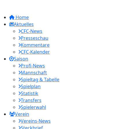
Home
Aktuelles
CFC-News
Presseschau
Kommentare
CFC-Kalender
Saison
Profi-News
Mannschaft
Spieltag & Tabelle
Spielplan
Statistik
Transfers
Spielerwahl
Verein
Vereins-News
Steckbrief