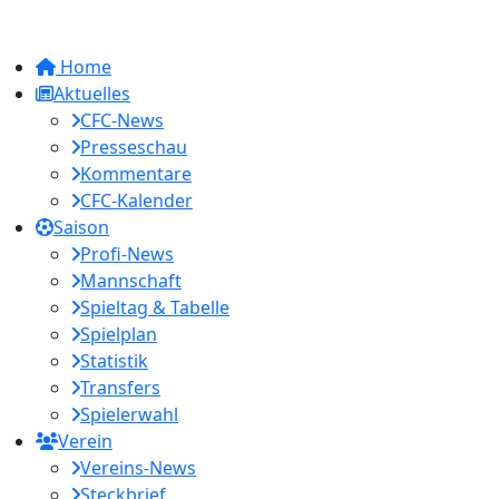
Home
Aktuelles
CFC-News
Presseschau
Kommentare
CFC-Kalender
Saison
Profi-News
Mannschaft
Spieltag & Tabelle
Spielplan
Statistik
Transfers
Spielerwahl
Verein
Vereins-News
Steckbrief