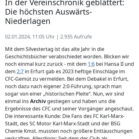
In der Vereinschronik geblättert:
Die höchsten Auswärts-
Niederlagen
02.01.2024, 11:05 Uhr | 2.935 Aufrufe
Mit dem Silvestertag ist das alte Jahr in die
Geschichtsbücher verabschiedet worden. Blicken wir
noch einmal kurz zurück - mit dem
1:6
bei Hansa II und
dem
2:7
in Erfurt gab es 2023 heftige Einschläge im
CFC-Gemüt zu vermelden. Bei dem Debakel in Erfurt,
noch dazu nach eigener 2:0-Führung, sprach man
sogar von einer „historischen Pleite“. Nun, wir sind
einmal ins
Archiv
gestiegen und haben uns die
Ergebnisse des CFC und seiner Vorgänger angeschaut.
Die interessante Kunde: Die Fans des FC Karl-Marx-
Stadt, des SC Motor Karl-Marx-Stadt und der BSG
Chemie Kmst. mussten noch größere Enttäuschungen
verkraften. Allerdings: Seit dem der Club als