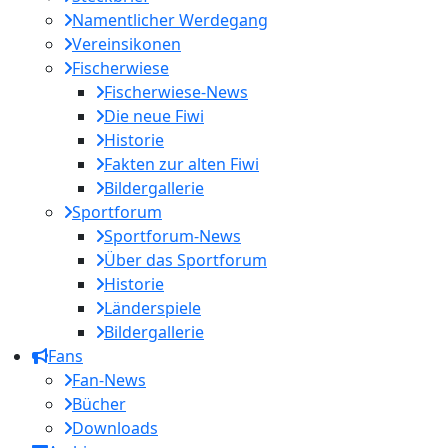
Namentlicher Werdegang
Vereinsikonen
Fischerwiese
Fischerwiese-News
Die neue Fiwi
Historie
Fakten zur alten Fiwi
Bildergallerie
Sportforum
Sportforum-News
Über das Sportforum
Historie
Länderspiele
Bildergallerie
Fans
Fan-News
Bücher
Downloads