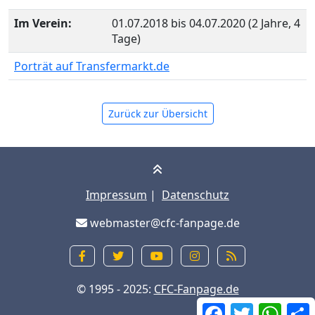
Im Verein:
01.07.2018 bis 04.07.2020 (2 Jahre, 4
Tage)
Porträt auf Transfermarkt.de
Zurück zur Übersicht
Impressum
|
Datenschutz
webmaster@cfc-fanpage.de
© 1995 - 2025:
CFC-Fanpage.de
Facebook
Twitter
What