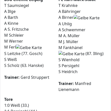
T Saumsiegel
T Krahnke
A Illge
A Bähringer
A Barth
A Birner
A Kinne
A Uhlig
A S. Fritzsche
A Schwemmer
M Schleier
M A. Müller
M Werner
M J. Müller
M Ferl
M Fankhänel
S Leitzke (77. Gosch)
(87. Illing)
S Weiß
S Wienhold
S Scholz (63. Hanske)
S Persigehl
S Heidrich
Trainer:
Gerd Struppert
Trainer:
Manfred
Lienemann
Tore
1:0 Weiß (33.)