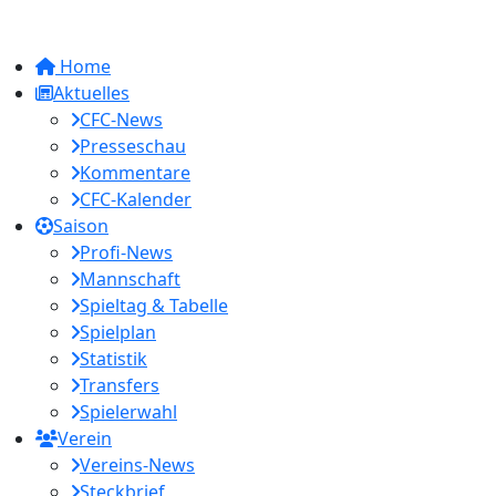
Home
Aktuelles
CFC-News
Presseschau
Kommentare
CFC-Kalender
Saison
Profi-News
Mannschaft
Spieltag & Tabelle
Spielplan
Statistik
Transfers
Spielerwahl
Verein
Vereins-News
Steckbrief