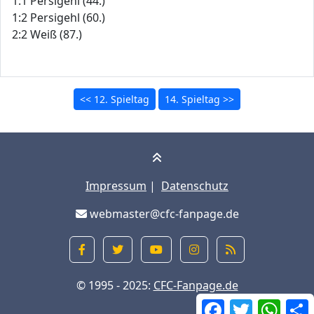
1:1 Persigehl (44.)
1:2 Persigehl (60.)
2:2 Weiß (87.)
<< 12. Spieltag
14. Spieltag >>
Impressum
|
Datenschutz
webmaster@cfc-fanpage.de
© 1995 - 2025:
CFC-Fanpage.de
Facebook
Twitter
What