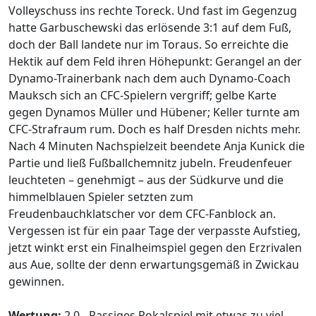
Volleyschuss ins rechte Toreck. Und fast im Gegenzug
hatte Garbuschewski das erlösende 3:1 auf dem Fuß,
doch der Ball landete nur im Toraus. So erreichte die
Hektik auf dem Feld ihren Höhepunkt: Gerangel an der
Dynamo-Trainerbank nach dem auch Dynamo-Coach
Mauksch sich an CFC-Spielern vergriff; gelbe Karte
gegen Dynamos Müller und Hübener; Keller turnte am
CFC-Strafraum rum. Doch es half Dresden nichts mehr.
Nach 4 Minuten Nachspielzeit beendete Anja Kunick die
Partie und ließ Fußballchemnitz jubeln. Freudenfeuer
leuchteten – genehmigt – aus der Südkurve und die
himmelblauen Spieler setzten zum
Freudenbauchklatscher vor dem CFC-Fanblock an.
Vergessen ist für ein paar Tage der verpasste Aufstieg,
jetzt winkt erst ein Finalheimspiel gegen den Erzrivalen
aus Aue, sollte der denn erwartungsgemäß in Zwickau
gewinnen.
Wertung:
2,0 - Rassiges Pokalspiel mit etwas zu viel