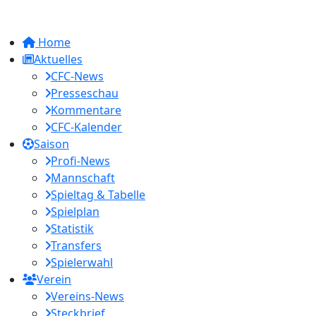
Home
Aktuelles
CFC-News
Presseschau
Kommentare
CFC-Kalender
Saison
Profi-News
Mannschaft
Spieltag & Tabelle
Spielplan
Statistik
Transfers
Spielerwahl
Verein
Vereins-News
Steckbrief