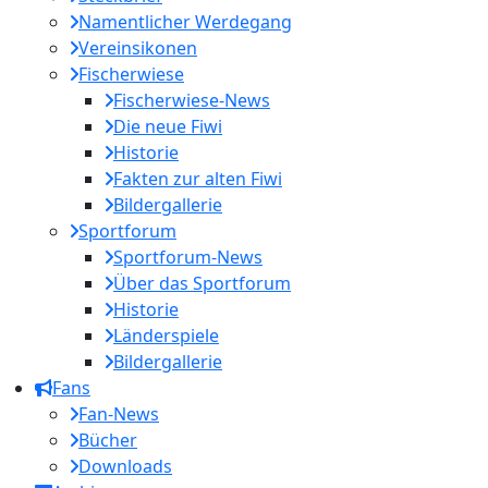
Namentlicher Werdegang
Vereinsikonen
Fischerwiese
Fischerwiese-News
Die neue Fiwi
Historie
Fakten zur alten Fiwi
Bildergallerie
Sportforum
Sportforum-News
Über das Sportforum
Historie
Länderspiele
Bildergallerie
Fans
Fan-News
Bücher
Downloads