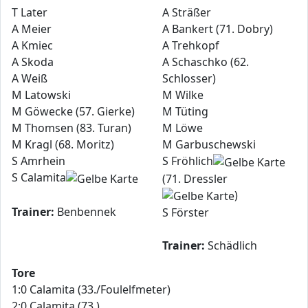
T Later
A Sträßer
A Meier
A Bankert (71. Dobry)
A Kmiec
A Trehkopf
A Skoda
A Schaschko (62.
A Weiß
Schlosser)
M Latowski
M Wilke
M Göwecke (57. Gierke)
M Tüting
M Thomsen (83. Turan)
M Löwe
M Kragl (68. Moritz)
M Garbuschewski
S Amrhein
S Fröhlich
S Calamita
(71. Dressler
)
Trainer:
Benbennek
S Förster
Trainer:
Schädlich
Tore
1:0 Calamita (33./Foulelfmeter)
2:0 Calamita (73.)