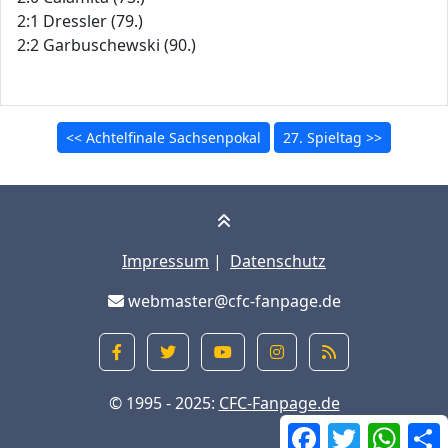
2:1 Dressler (79.)
2:2 Garbuschewski (90.)
<< Achtelfinale Sachsenpokal
27. Spieltag >>
Impressum
|
Datenschutz
webmaster@cfc-fanpage.de
© 1995 - 2025:
CFC-Fanpage.de
Facebook
Twitter
What