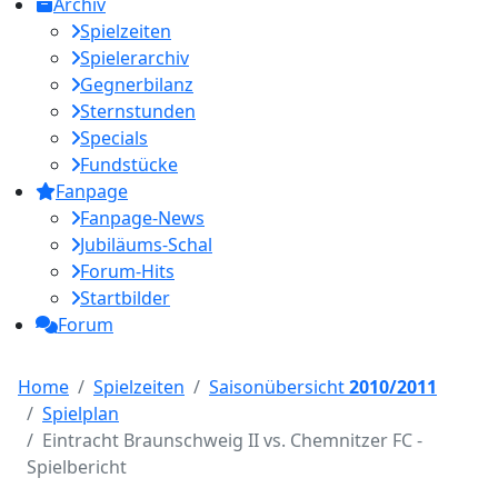
Archiv
Spielzeiten
Spielerarchiv
Gegnerbilanz
Sternstunden
Specials
Fundstücke
Fanpage
Fanpage-News
Jubiläums-Schal
Forum-Hits
Startbilder
Forum
Home
Spielzeiten
Saisonübersicht
2010/2011
Spielplan
Eintracht Braunschweig II vs. Chemnitzer FC -
Spielbericht