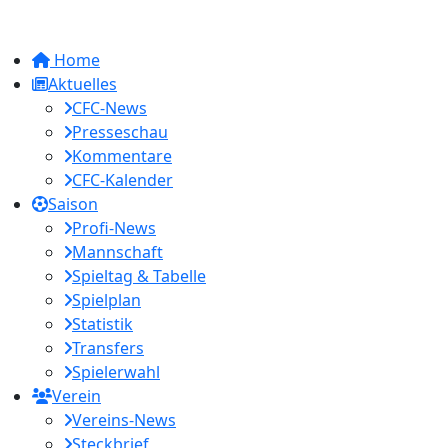
Home
Aktuelles
CFC-News
Presseschau
Kommentare
CFC-Kalender
Saison
Profi-News
Mannschaft
Spieltag & Tabelle
Spielplan
Statistik
Transfers
Spielerwahl
Verein
Vereins-News
Steckbrief