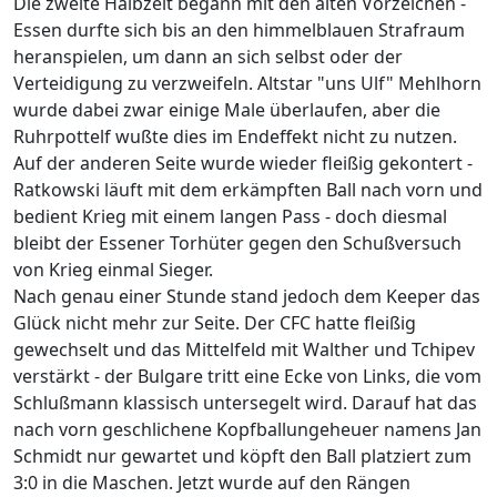
Die zweite Halbzeit begann mit den alten Vorzeichen -
Essen durfte sich bis an den himmelblauen Strafraum
heranspielen, um dann an sich selbst oder der
Verteidigung zu verzweifeln. Altstar "uns Ulf" Mehlhorn
wurde dabei zwar einige Male überlaufen, aber die
Ruhrpottelf wußte dies im Endeffekt nicht zu nutzen.
Auf der anderen Seite wurde wieder fleißig gekontert -
Ratkowski läuft mit dem erkämpften Ball nach vorn und
bedient Krieg mit einem langen Pass - doch diesmal
bleibt der Essener Torhüter gegen den Schußversuch
von Krieg einmal Sieger.
Nach genau einer Stunde stand jedoch dem Keeper das
Glück nicht mehr zur Seite. Der CFC hatte fleißig
gewechselt und das Mittelfeld mit Walther und Tchipev
verstärkt - der Bulgare tritt eine Ecke von Links, die vom
Schlußmann klassisch untersegelt wird. Darauf hat das
nach vorn geschlichene Kopfballungeheuer namens Jan
Schmidt nur gewartet und köpft den Ball platziert zum
3:0 in die Maschen. Jetzt wurde auf den Rängen