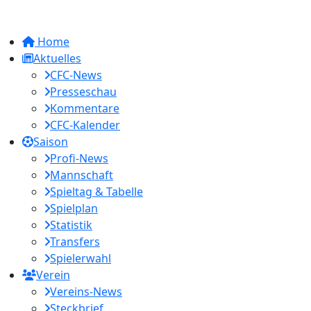
Home
Aktuelles
CFC-News
Presseschau
Kommentare
CFC-Kalender
Saison
Profi-News
Mannschaft
Spieltag & Tabelle
Spielplan
Statistik
Transfers
Spielerwahl
Verein
Vereins-News
Steckbrief