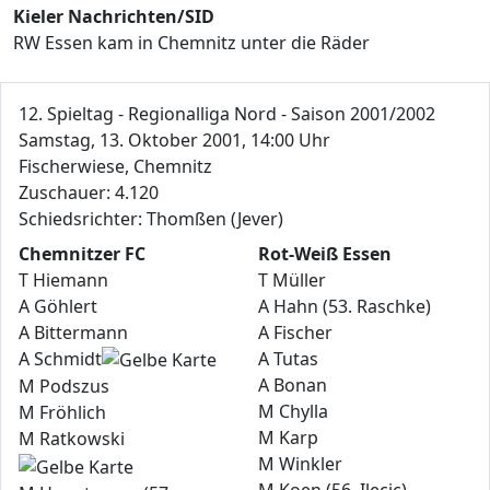
Kieler Nachrichten/SID
RW Essen kam in Chemnitz unter die Räder
12. Spieltag - Regionalliga Nord - Saison 2001/2002
Samstag, 13. Oktober 2001, 14:00 Uhr
Fischerwiese, Chemnitz
Zuschauer: 4.120
Schiedsrichter: Thomßen (Jever)
Chemnitzer FC
Rot-Weiß Essen
T Hiemann
T Müller
A Göhlert
A Hahn (53. Raschke)
A Bittermann
A Fischer
A Schmidt
A Tutas
A Bonan
M Podszus
M Chylla
M Fröhlich
M Karp
M Ratkowski
M Winkler
M Koen (56. Ilecic)