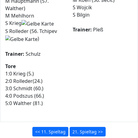
M Hauptmann (57.
S Wojcik
Walther)
S Bilgin
M Mehlhorn
S Krieg
Trainer:
Pleß
S Rolleder (56. Tchipev
)
Trainer:
Schulz
Tore
1:0 Krieg (5.)
2:0 Rolleder(24.)
3:0 Schmidt (60.)
4:0 Podszus (66.)
5:0 Walther (81.)
<< 11. Spieltag
21. Spieltag >>