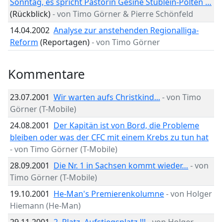
Sonntag, es spricht Pastorin Gesine Stüblein-Polten …
(Rückblick)
- von Timo Görner & Pierre Schönfeld
14.04.2002
Analyse zur anstehenden Regionalliga-
Reform
(Reportagen)
- von Timo Görner
Kommentare
23.07.2001
Wir warten aufs Christkind...
- von Timo
Görner (T-Mobile)
24.08.2001
Der Kapitän ist von Bord, die Probleme
bleiben oder was der CFC mit einem Krebs zu tun hat
- von Timo Görner (T-Mobile)
28.09.2001
Die Nr. 1 in Sachsen kommt wieder…
- von
Timo Görner (T-Mobile)
19.10.2001
He-Man's Premierenkolumne
- von Holger
Hiemann (He-Man)
29.11.2001
2. Platz, Aufstiegsplatz !!!
- von Holger