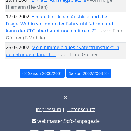
Hiemann (He-Man)
17.02.2002
Ein Rückblick, ein Ausblick und die
Frage"Wohin soll denn der Fahrstuhl fahren und
kann der CFC überhaupt noch mit rein ?"...
- von Timo
Görner (T-Mobile)
25.03.2002
Mein himmelblaues "Katerfrühstück" in
den Stunden danach ...
- von Timo Görner
<< Saison 2000/2001
Saison 2002/2003 >>
Impressum
|
Datenschutz
webmaster@cfc-fanpage.de