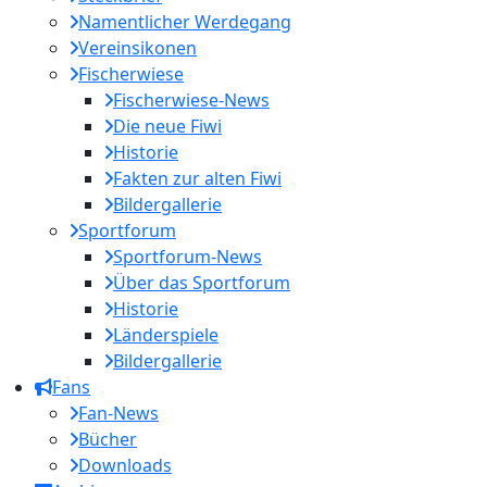
Namentlicher Werdegang
Vereinsikonen
Fischerwiese
Fischerwiese-News
Die neue Fiwi
Historie
Fakten zur alten Fiwi
Bildergallerie
Sportforum
Sportforum-News
Über das Sportforum
Historie
Länderspiele
Bildergallerie
Fans
Fan-News
Bücher
Downloads