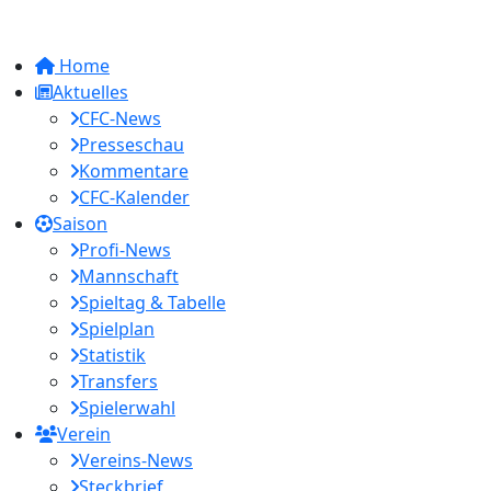
Home
Aktuelles
CFC-News
Presseschau
Kommentare
CFC-Kalender
Saison
Profi-News
Mannschaft
Spieltag & Tabelle
Spielplan
Statistik
Transfers
Spielerwahl
Verein
Vereins-News
Steckbrief