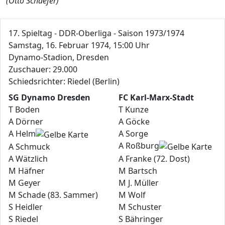
(Otto Schaefer)
17. Spieltag - DDR-Oberliga - Saison 1973/1974
Samstag, 16. Februar 1974, 15:00 Uhr
Dynamo-Stadion, Dresden
Zuschauer: 29.000
Schiedsrichter: Riedel (Berlin)
SG Dynamo Dresden
FC Karl-Marx-Stadt
T Boden
T Kunze
A Dörner
A Göcke
A Helm
A Sorge
A Roßburg
A Schmuck
A Wätzlich
A Franke (72. Dost)
M Häfner
M Bartsch
M Geyer
M J. Müller
M Schade (83. Sammer)
M Wolf
S Heidler
M Schuster
S Riedel
S Bähringer