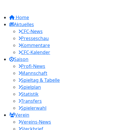
Home
Aktuelles
CFC-News
Presseschau
Kommentare
CFC-Kalender
Saison
Profi-News
Mannschaft
Spieltag & Tabelle
Spielplan
Statistik
Transfers
Spielerwahl
Verein
Vereins-News
Steckbrief