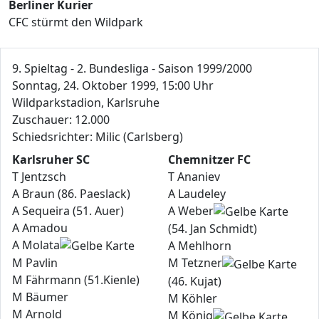
Berliner Kurier
CFC stürmt den Wildpark
9. Spieltag - 2. Bundesliga - Saison 1999/2000
Sonntag, 24. Oktober 1999, 15:00 Uhr
Wildparkstadion, Karlsruhe
Zuschauer: 12.000
Schiedsrichter: Milic (Carlsberg)
Karlsruher SC
Chemnitzer FC
T Jentzsch
T Ananiev
A Braun (86. Paeslack)
A Laudeley
A Sequeira (51. Auer)
A Weber
A Amadou
(54. Jan Schmidt)
A Molata
A Mehlhorn
M Pavlin
M Tetzner
M Fährmann (51.Kienle)
(46. Kujat)
M Bäumer
M Köhler
M Arnold
M König