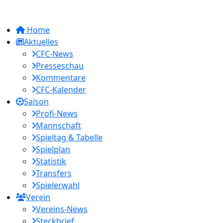
Home
Aktuelles
CFC-News
Presseschau
Kommentare
CFC-Kalender
Saison
Profi-News
Mannschaft
Spieltag & Tabelle
Spielplan
Statistik
Transfers
Spielerwahl
Verein
Vereins-News
Steckbrief