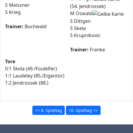
S Meissner
(54. Jendrossek)
S Krieg
M Oswald
S Dittgen
Trainer:
Buchwald
S Skela
S Krupnikovic
Trainer:
Franke
Tore
0:1 Skela (49./Foulelfer)
1:1 Laudeley (85./Eigentor)
1:2 Jendrossek (88.)
<< 8. Spieltag
10. Spieltag >>