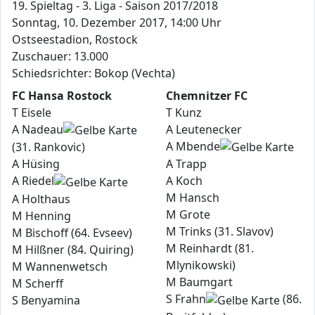
19. Spieltag - 3. Liga - Saison 2017/2018
Sonntag, 10. Dezember 2017, 14:00 Uhr
Ostseestadion, Rostock
Zuschauer: 13.000
Schiedsrichter: Bokop (Vechta)
FC Hansa Rostock
Chemnitzer FC
T Eisele
T Kunz
A Nadeau
A Leutenecker
A Mbende
(31. Rankovic)
A Hüsing
A Trapp
A Riedel
A Koch
M Hansch
A Holthaus
M Grote
M Henning
M Trinks (31. Slavov)
M Bischoff (64. Evseev)
M Reinhardt (81.
M Hilßner (84. Quiring)
Mlynikowski)
M Wannenwetsch
M Baumgart
M Scherff
S Frahn
(86.
S Benyamina