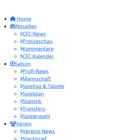
Home
Aktuelles
CFC-News
Presseschau
Kommentare
CFC-Kalender
Saison
Profi-News
Mannschaft
Spieltag & Tabelle
Spielplan
Statistik
Transfers
Spielerwahl
Verein
Vereins-News
Steckbrief