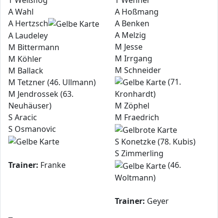
A Wahl
A Hoßmang
A Hertzsch
A Benken
A Melzig
A Laudeley
M Jesse
M Bittermann
M Irrgang
M Köhler
M Schneider
M Ballack
(71.
M Tetzner (46. Ullmann)
M Jendrossek (63.
Kronhardt)
Neuhäuser)
M Zöphel
S Aracic
M Fraedrich
S Osmanovic
S Konetzke (78. Kubis)
S Zimmerling
Trainer:
Franke
(46.
Woltmann)
Trainer:
Geyer