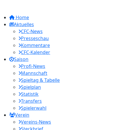
Home
Aktuelles
CFC-News
Presseschau
Kommentare
CFC-Kalender
Saison
Profi-News
Mannschaft
Spieltag & Tabelle
Spielplan
Statistik
Transfers
Spielerwahl
Verein
Vereins-News
Steckbrief