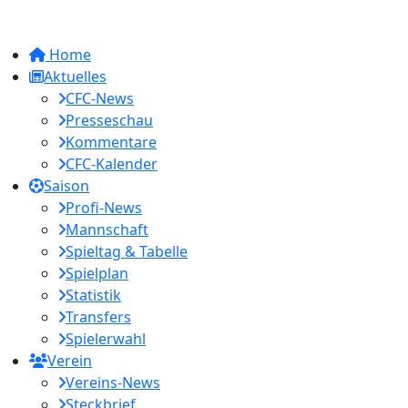
Home
Aktuelles
CFC-News
Presseschau
Kommentare
CFC-Kalender
Saison
Profi-News
Mannschaft
Spieltag & Tabelle
Spielplan
Statistik
Transfers
Spielerwahl
Verein
Vereins-News
Steckbrief