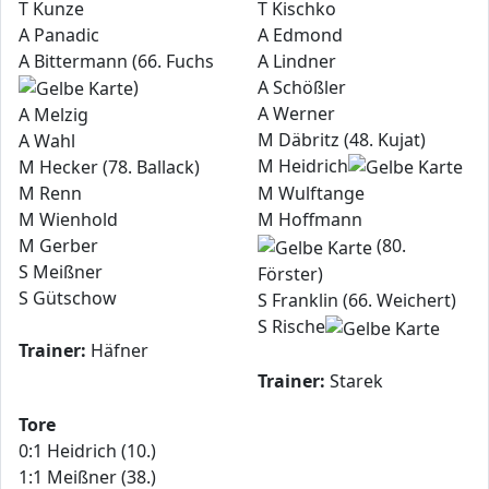
T Kunze
T Kischko
A Panadic
A Edmond
A Bittermann (66. Fuchs
A Lindner
)
A Schößler
A Werner
A Melzig
M Däbritz (48. Kujat)
A Wahl
M Heidrich
M Hecker (78. Ballack)
M Renn
M Wulftange
M Wienhold
M Hoffmann
M Gerber
(80.
S Meißner
Förster)
S Gütschow
S Franklin (66. Weichert)
S Rische
Trainer:
Häfner
Trainer:
Starek
Tore
0:1 Heidrich (10.)
1:1 Meißner (38.)